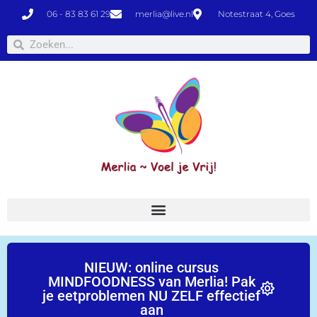
06 - 83 83 61 29
merlia@live.nl
Notestraat 4, Goes
NIEUW: online cursus
MINDFOODNESS van Merlia! Pak
je eetproblemen NU ZELF effectief
aan