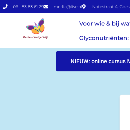
06 - 83 83 61 29
merlia@live.nl
Notestraat 4, Goes
Voor wie & bij wa
Glyconutriënten:
NIEUW: online cursus 