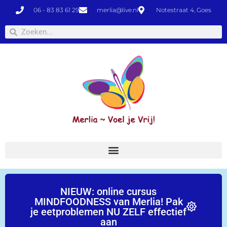
06 - 83 83 61 29
merlia@live.nl
Notestraat 4, Goes
NIEUW: online cursus
MINDFOODNESS van Merlia! Pak
je eetproblemen NU ZELF effectief
aan