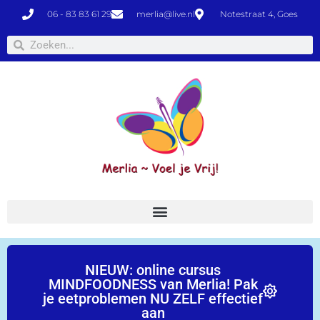
06 - 83 83 61 29
merlia@live.nl
Notestraat 4, Goes
NIEUW: online cursus
MINDFOODNESS van Merlia! Pak
je eetproblemen NU ZELF effectief
aan