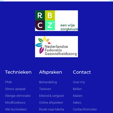
Technieken
Afspraken
Contact
PMA
Behandeling
Over mij
Stress aanpak
Tarieven
Bellen
Allergie eliminatie
Erkend & vergoed
Mailen
Mindfoodness
Online afspreken
Adres
Alle technieken
Route naar Merlia
Contactformulier