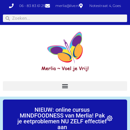
06 - 83 83 61 29
merlia@live.nl
Notestraat 4, Goes
NIEUW: online cursus
MINDFOODNESS van Merlia! Pak
je eetproblemen NU ZELF effectief
aan