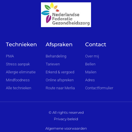
Technieken
Afspraken
Contact
PMA
Behandeling
Over mij
Stress aanpak
Tarieven
Bellen
Allergie eliminatie
Erkend & vergoed
Mailen
Mindfoodness
Online afspreken
Adres
Alle technieken
Route naar Merlia
Contactformulier
© All rights reserved
Privacy beleid
Algemene voorwaarden