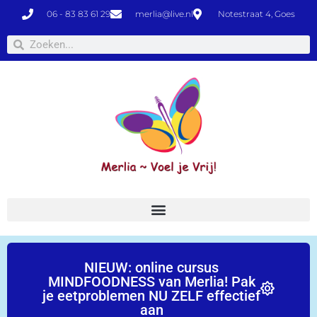
06 - 83 83 61 29
merlia@live.nl
Notestraat 4, Goes
NIEUW: online cursus
MINDFOODNESS van Merlia! Pak
je eetproblemen NU ZELF effectief
aan