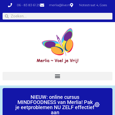
06 - 83 83 61 29
merlia@live.nl
Notestraat 4, Goes
NIEUW: online cursus
MINDFOODNESS van Merlia! Pak
je eetproblemen NU ZELF effectief
aan