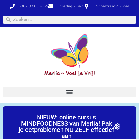
06 - 83 83 61 29
merlia@live.nl
Notestraat 4, Goes
NIEUW: online cursus
MINDFOODNESS van Merlia! Pak
je eetproblemen NU ZELF effectief
aan